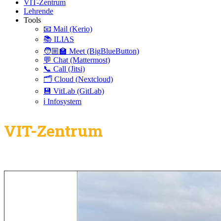
VIT-Zentrum
Lehrende
Tools
📧 Mail (Kerio)
📚 ILIAS
🧑🏼‍🏫 Meet (BigBlueButton)
💬 Chat (Mattermost)
📞 Call (Jitsi)
🗂️ Cloud (Nextcloud)
💾 VitLab (GitLab)
ℹ️ Infosystem
VIT-Zentrum