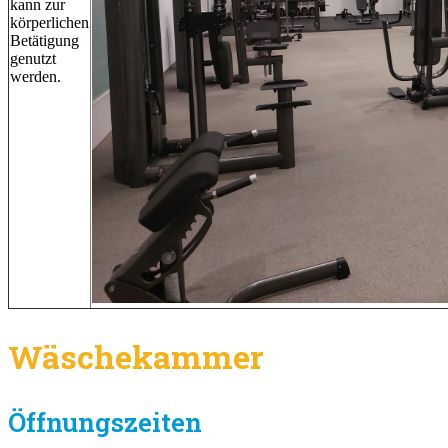
kann zur
körperlichen
Betätigung
genutzt
werden.
Wäschekammer
Öffnungszeiten