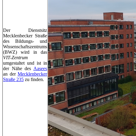
Der Dienstsitz
Mecklenbecker Straße
des Bildungs- und
Wissenschaftszentrums
(BWZ) wird in das
VIT-Zentrum
umgestaltet und ist in
der Nähe des
Aasees
an der
Mecklenbecker
Straße 235
zu finden.