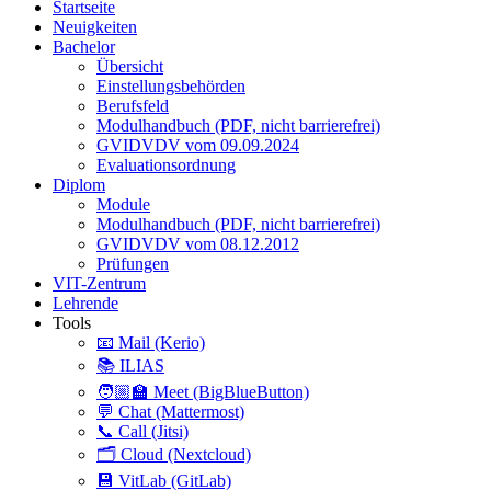
Startseite
Neuigkeiten
Bachelor
Übersicht
Einstellungsbehörden
Berufsfeld
Modulhandbuch (PDF, nicht barrierefrei)
GVIDVDV vom 09.09.2024
Evaluationsordnung
Diplom
Module
Modulhandbuch (PDF, nicht barrierefrei)
GVIDVDV vom 08.12.2012
Prüfungen
VIT-Zentrum
Lehrende
Tools
📧 Mail (Kerio)
📚 ILIAS
🧑🏼‍🏫 Meet (BigBlueButton)
💬 Chat (Mattermost)
📞 Call (Jitsi)
🗂️ Cloud (Nextcloud)
💾 VitLab (GitLab)