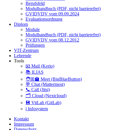
Berufsfeld
Modulhandbuch (PDF, nicht barrierefrei)
GVIDVDV vom 09.09.2024
Evaluationsordnung
Diplom
Module
Modulhandbuch (PDF, nicht barrierefrei)
GVIDVDV vom 08.12.2012
Prüfungen
VIT-Zentrum
Lehrende
Tools
📧 Mail (Kerio)
📚 ILIAS
🧑🏼‍🏫 Meet (BigBlueButton)
💬 Chat (Mattermost)
📞 Call (Jitsi)
🗂️ Cloud (Nextcloud)
💾 VitLab (GitLab)
ℹ️ Infosystem
Kontakt
Impressum
Datenschutz