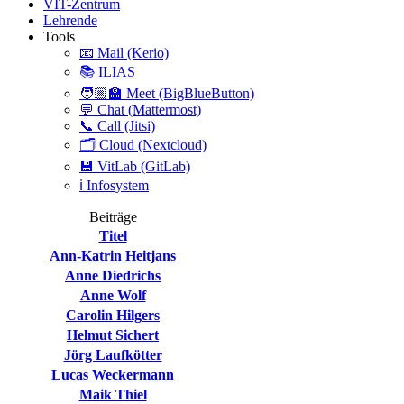
VIT-Zentrum
Lehrende
Tools
📧 Mail (Kerio)
📚 ILIAS
🧑🏼‍🏫 Meet (BigBlueButton)
💬 Chat (Mattermost)
📞 Call (Jitsi)
🗂️ Cloud (Nextcloud)
💾 VitLab (GitLab)
ℹ️ Infosystem
Beiträge
Titel
Ann-Katrin Heitjans
Anne Diedrichs
Anne Wolf
Carolin Hilgers
Helmut Sichert
Jörg Laufkötter
Lucas Weckermann
Maik Thiel