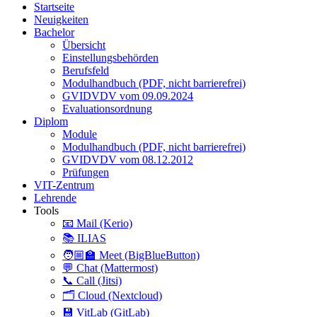
Startseite
Neuigkeiten
Bachelor
Übersicht
Einstellungsbehörden
Berufsfeld
Modulhandbuch (PDF, nicht barrierefrei)
GVIDVDV vom 09.09.2024
Evaluationsordnung
Diplom
Module
Modulhandbuch (PDF, nicht barrierefrei)
GVIDVDV vom 08.12.2012
Prüfungen
VIT-Zentrum
Lehrende
Tools
📧 Mail (Kerio)
📚 ILIAS
🧑🏼‍🏫 Meet (BigBlueButton)
💬 Chat (Mattermost)
📞 Call (Jitsi)
🗂️ Cloud (Nextcloud)
💾 VitLab (GitLab)