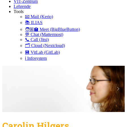
VIT-Zentrum
Lehrende
Tools
📧 Mail (Kerio)
📚 ILIAS
🧑🏼‍🏫 Meet (BigBlueButton)
💬 Chat (Mattermost)
📞 Call (Jitsi)
🗂️ Cloud (Nextcloud)
💾 VitLab (GitLab)
ℹ️ Infosystem
Carolin Hilgers